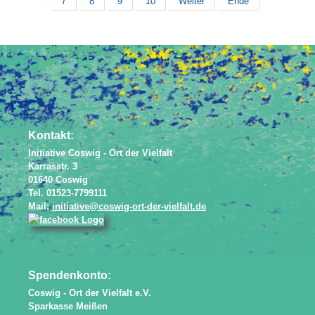
7
8
9
10
Weiter
Ende
Powered by
JEM
Kontakt:
Initiative Coswig - Ort der Vielfalt
Karrasstr. 3
01640 Coswig
Tel. 01523-7799111
Mail:
initiative@coswig-ort-der-vielfalt.de
Spendenkonto:
Coswig - Ort der Vielfalt e.V.
Sparkasse Meißen