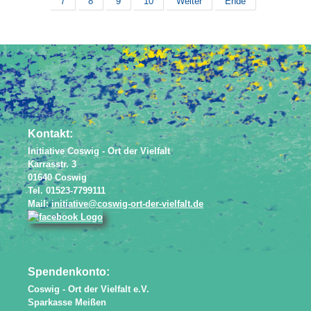
7
8
9
10
Weiter
Ende
Powered by
JEM
Kontakt:
Initiative Coswig - Ort der Vielfalt
Karrasstr. 3
01640 Coswig
Tel. 01523-7799111
Mail:
initiative@coswig-ort-der-vielfalt.de
Spendenkonto:
Coswig - Ort der Vielfalt e.V.
Sparkasse Meißen