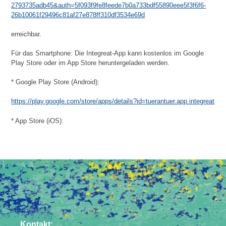
2793735adb45&auth=5f093f9fe8feede7b0a733bdf55890eee5f3f6f6-
26b10061f29496c81af27e878ff310df3534e69d
erreichbar.
Für das Smartphone: Die Integreat-App kann kostenlos im Google
Play Store oder im App Store heruntergeladen werden.
* Google Play Store (Android):
https://play.google.com/store/apps/details?id=tuerantuer.app.integreat
* App Store (iOS):
https://itunes.apple.com/de/app/integreat/id1072353915
[2]
Kontakt: