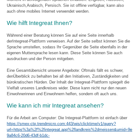
Ukrainisch,Arabisch, Persisch. Sie ist offline verfügbar, kann also
auch ohne mobiles Internet verwendet werden.
Wie hilft Integreat Ihnen?
Während einer Beratung können Sie auf eine Seite innerhalb
derIntegreat-Plattform verweisen. Auf der Seite selbst können Sie die
Sprache umstellen, sodass Ihr Gegenüber die Seite ebenfalls in der
eigenen Muttersprache lesen kann. Diese Seite können Sie auch
ausdrucken und der Person mitgeben.
Eine Gesamtübersicht unserer Angebote: Oftmals fällt es schwer,
denÜberblick zu behalten bei all den Initiativen, Zuständigkeiten und
bürokratischen Hürden. Der Inhalt der Integreat-Plattform spiegelt die
Vielfalt unseres Landkreises wider. Diese kann nicht nur den neuen
Einwohnerinnen und Einwohnern helfen, sondern oft auch uns.
Wie kann ich mir Integreat ansehen?
Für die Arbeit am Computer: Die Integreat-Plattform ist einfach über
https://smex-ctp.trendmicro.com:443/wis/clicktime/v1/query?
url=https%3a%2f%2fintegreat.app%2flandkreis%2dmeissen&umid=9e
9a84c6-20d6-43df-b1dc-