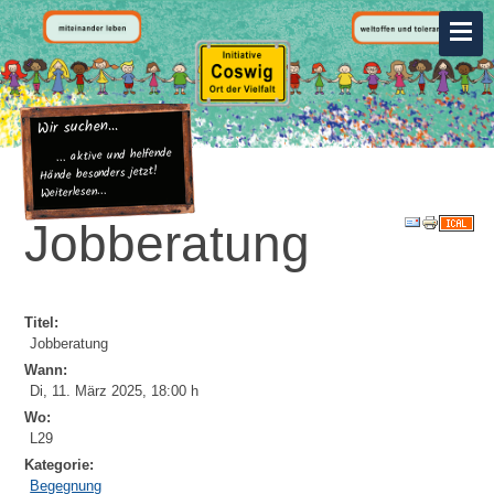
Wir suchen...
... aktive und helfende
Hände besonders jetzt!
Weiterlesen...
Jobberatung
Titel:
Jobberatung
Wann:
Di, 11. März 2025
,
18:00 h
Wo:
L29
Kategorie:
Begegnung