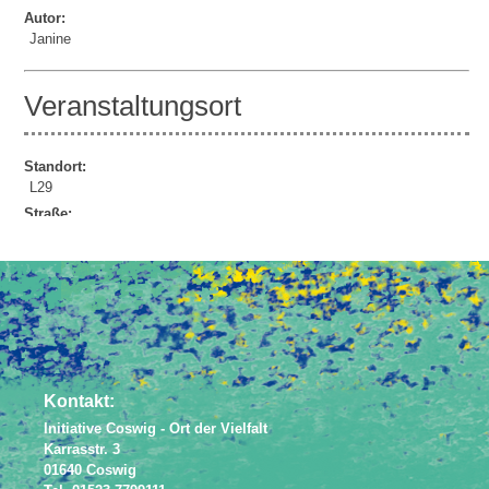
Autor:
Janine
Veranstaltungsort
Standort:
L29
Straße:
Lindenauer Str. 29
Powered by
JEM
Kontakt:
Initiative Coswig - Ort der Vielfalt
Karrasstr. 3
01640 Coswig