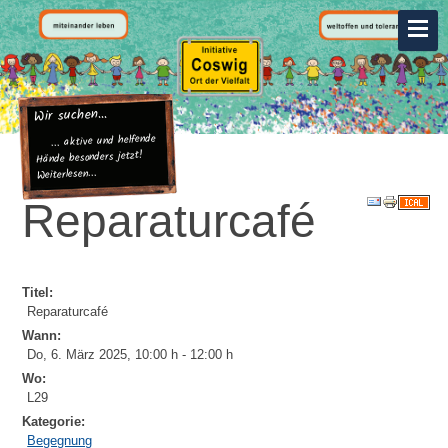
Wir suchen...
... aktive und helfende
Hände besonders jetzt!
Weiterlesen...
Reparaturcafé
Titel:
Reparaturcafé
Wann:
Do, 6. März 2025
,
10:00 h
-
12:00 h
Wo:
L29
Kategorie:
Begegnung