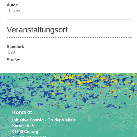
Autor:
Janine
Veranstaltungsort
Standort:
L29
Straße:
Lindenauer Str. 29
Powered by
JEM
Kontakt:
Initiative Coswig - Ort der Vielfalt
Karrasstr. 3
01640 Coswig