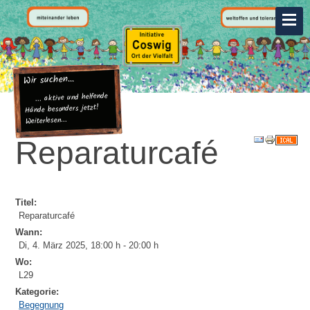
Wir suchen...
... aktive und helfende
Hände besonders jetzt!
Weiterlesen...
Reparaturcafé
Titel:
Reparaturcafé
Wann:
Di, 4. März 2025
,
18:00 h
-
20:00 h
Wo:
L29
Kategorie:
Begegnung