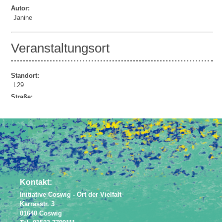
Autor:
Janine
Veranstaltungsort
Standort:
L29
Straße:
Lindenauer Str. 29
Powered by
JEM
Kontakt:
Initiative Coswig - Ort der Vielfalt
Karrasstr. 3
01640 Coswig