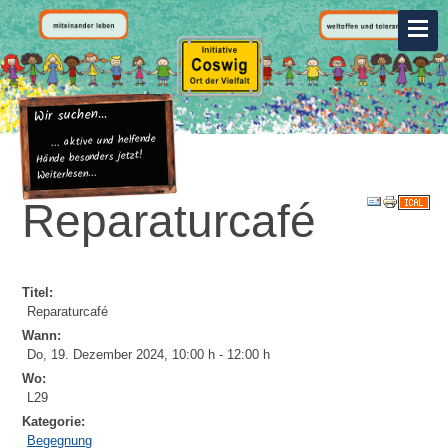
Wir suchen...
... aktive und helfende
Hände besonders jetzt!
Weiterlesen...
Reparaturcafé
Titel:
Reparaturcafé
Wann:
Do, 19. Dezember 2024
,
10:00 h
-
12:00 h
Wo:
L29
Kategorie:
Begegnung