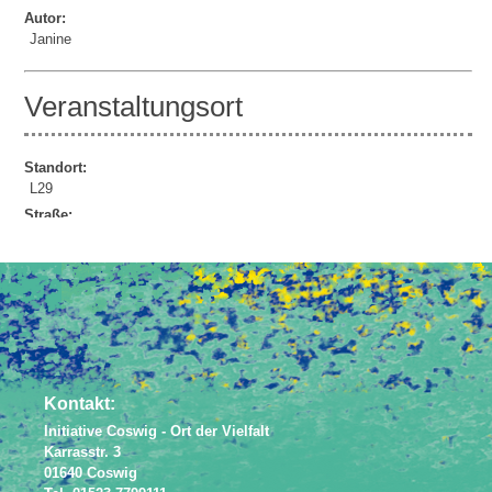
Autor:
Janine
Veranstaltungsort
Standort:
L29
Straße:
Lindenauer Str. 29
Powered by
JEM
Kontakt:
Initiative Coswig - Ort der Vielfalt
Karrasstr. 3
01640 Coswig