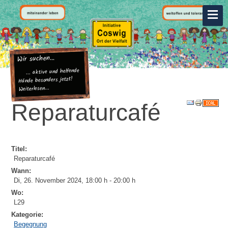
Wir suchen...
... aktive und helfende
Hände besonders jetzt!
Weiterlesen...
Reparaturcafé
Titel:
Reparaturcafé
Wann:
Di, 26. November 2024
,
18:00 h
-
20:00 h
Wo:
L29
Kategorie:
Begegnung