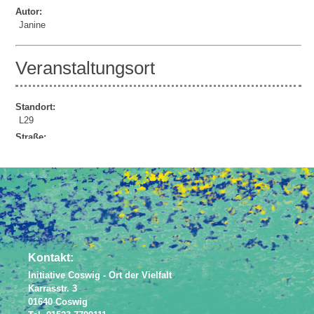
Autor:
Janine
Veranstaltungsort
Standort:
L29
Straße:
Lindenauer Str. 29
Powered by
JEM
Kontakt:
Initiative Coswig - Ort der Vielfalt
Karrasstr. 3
01640 Coswig