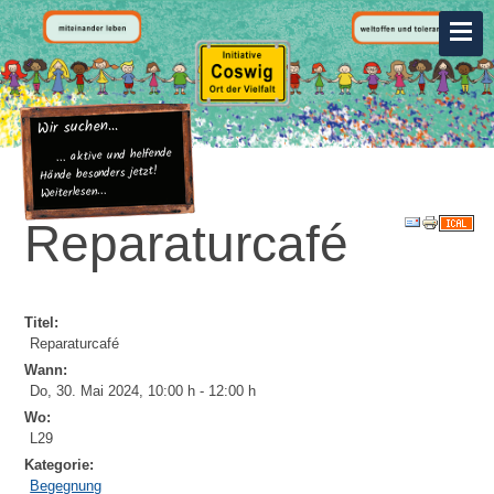
Wir suchen...
... aktive und helfende
Hände besonders jetzt!
Weiterlesen...
Reparaturcafé
Titel:
Reparaturcafé
Wann:
Do, 30. Mai 2024
,
10:00 h
-
12:00 h
Wo:
L29
Kategorie:
Begegnung