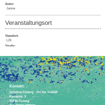
Autor:
Janine
Veranstaltungsort
Standort:
L29
Straße:
Lindenauer Str. 29
Powered by
JEM
Kontakt:
Initiative Coswig - Ort der Vielfalt
Karrasstr. 3
01640 Coswig