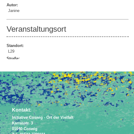
Autor:
Janine
Veranstaltungsort
Standort:
L29
Straße:
Lindenauer Str. 29
Powered by
JEM
Kontakt:
Initiative Coswig - Ort der Vielfalt
Karrasstr. 3
01640 Coswig