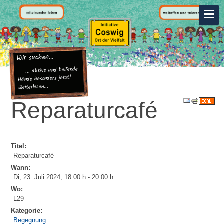
Wir suchen...
... aktive und helfende
Hände besonders jetzt!
Weiterlesen...
Reparaturcafé
Titel:
Reparaturcafé
Wann:
Di, 23. Juli 2024
,
18:00 h
-
20:00 h
Wo:
L29
Kategorie:
Begegnung