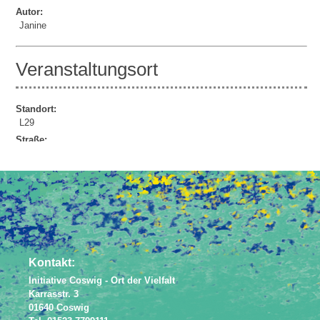
Autor:
Janine
Veranstaltungsort
Standort:
L29
Straße:
Lindenauer Str. 29
Powered by
JEM
Kontakt:
Initiative Coswig - Ort der Vielfalt
Karrasstr. 3
01640 Coswig