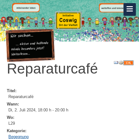
Wir suchen...
... aktive und helfende
Hände besonders jetzt!
Weiterlesen...
Reparaturcafé
Titel:
Reparaturcafé
Wann:
Di, 2. Juli 2024
,
18:00 h
-
20:00 h
Wo:
L29
Kategorie:
Begegnung