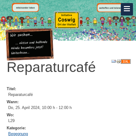
Wir suchen...
... aktive und helfende
Hände besonders jetzt!
Weiterlesen...
Reparaturcafé
Titel:
Reparaturcafé
Wann:
Do, 25. April 2024
,
10:00 h
-
12:00 h
Wo:
L29
Kategorie:
Begegnung