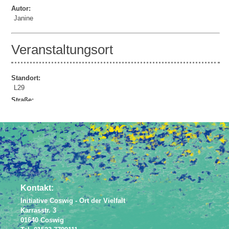
Autor:
Janine
Veranstaltungsort
Standort:
L29
Straße:
Lindenauer Str. 29
Powered by
JEM
Kontakt:
Initiative Coswig - Ort der Vielfalt
Karrasstr. 3
01640 Coswig