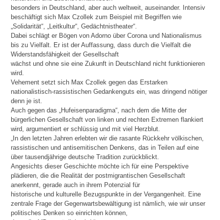
besonders in Deutschland, aber auch weltweit, auseinander. Intensiv
beschäftigt sich Max Czollek zum Beispiel mit Begriffen wie
„Solidarität“, „Leitkultur“, Gedächtnistheater“.
Dabei schlägt er Bögen von Adorno über Corona und Nationalismus
bis zu Vielfalt. Er ist der Auffassung, dass durch die Vielfalt die
Widerstandsfähigkeit der Gesellschaft
wächst und ohne sie eine Zukunft in Deutschland nicht funktionieren
wird.
Vehement setzt sich Max Czollek gegen das Erstarken
nationalistisch-rassistischen Gedankenguts ein, was dringend nötiger
denn je ist.
Auch gegen das „Hufeisenparadigma“, nach dem die Mitte der
bürgerlichen Gesellschaft von linken und rechten Extremen flankiert
wird, argumentiert er schlüssig und mit viel Herzblut.
„In den letzten Jahren erlebten wir die rasante Rückkehr völkischen,
rassistischen und antisemitischen Denkens, das in Teilen auf eine
über tausendjährige deutsche Tradition zurückblickt.
Angesichts dieser Geschichte möchte ich für eine Perspektive
plädieren, die die Realität der postmigrantischen Gesellschaft
anerkennt, gerade auch in ihrem Potenzial für
historische und kulturelle Bezugspunkte in der Vergangenheit. Eine
zentrale Frage der Gegenwartsbewältigung ist nämlich, wie wir unser
politisches Denken so einrichten können,